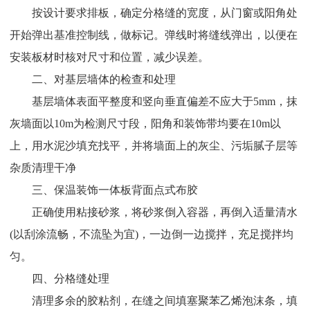
按设计要求排板，确定分格缝的宽度，从门窗或阳角处
开始弹出基准控制线，做标记。弹线时将缝线弹出，以便在
安装板材时核对尺寸和位置，减少误差。
二、对基层墙体的检查和处理
基层墙体表面平整度和竖向垂直偏差不应大于5mm，抹
灰墙面以10m为检测尺寸段，阳角和装饰带均要在10m以
上，用水泥沙填充找平，并将墙面上的灰尘、污垢腻子层等
杂质清理干净
三、保温装饰一体板背面点式布胶
正确使用粘接砂浆，将砂浆倒入容器，再倒入适量清水
(以刮涂流畅，不流坠为宜)，一边倒一边搅拌，充足搅拌均
匀。
四、分格缝处理
清理多余的胶粘剂，在缝之间填塞聚苯乙烯泡沫条，填