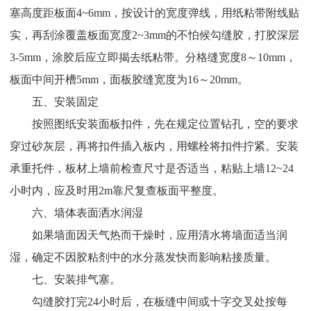
塞高度距板面4~6mm，按设计的宽度弹线，用纸粘带附线贴
实，再刮涂覆盖板面宽度2~3mm的不怕候勾缝胶，打胶深层
3-5mm，涂胶后应立即揭去纸粘带。分格缝宽度8～10mm，
板面中间开槽5mm，面板胶缝宽度为16～20mm。
五、安装固定
按照图纸安装面板扣件，先在规定位置钻孔，空的要求
穿过砂灰层，再将扣件插入板内，用螺栓将扣件拧紧。安装
承重托件，板材上墙前检查尺寸是否适当，粘贴上墙12~24
小时内，应及时用2m靠尺复查板面平整度。
六、墙体表面洒水润湿
如果墙面因天气热而干燥时，应用清水将墙面适当润
湿，确定不因胶粘剂中的水分蒸发快而影响粘接质量。
七、安装排气塞。
勾缝胶打完24小时后，在板缝中间或十字交叉处按每