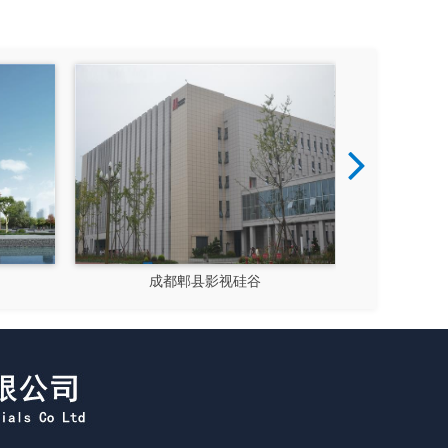
成都郫县影视硅谷
新都